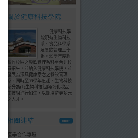
關於健康科技學院
健康科技學
院現有生物科技
系、食品科學系
及餐飲管理三學
系。99學年度將
新竹校區之餐飲管理系移至台北校
區招生，並納入健康科技學院，並
發展為深具健康意念之餐飲管理
系，同時至99學年度起，生物科技
系分為(1)生物科技組與(2)化妝品
生技組進行招生，以期培育更多元
之人才。
相關連結
more
產學合作專區