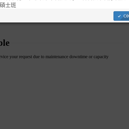
碩士班
食科系黃駿凱考取國立金門大學食品科學系
O
食科系李宜芬考取輔仁大學大學食品科學系
食科系魏莉雯考取實踐大學食品營養與保健生技學系
食科系吳青璇考取臺北醫學大學藥學系-藥物科學組