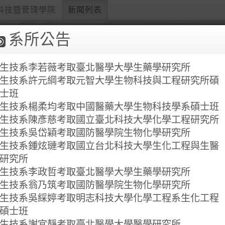
科技暨管理學院
新聞列表
系所公告
科技暨管理學院
ement
生技系李若薇考取臺北醫學大學生藥學研究所
寵物美容生技微
碩士班資訊
新生專區
課程資訊
生技系許元綱考取元智大學生物科技與工程研究所碩
學程
士班
生技系楊柔均考取中國醫藥大學生物科技學系碩士班
生技系陳彥慈考取國立臺北科技大學化學工程研究所
生技系吳岱穎考取國防醫學院生物化學研究所
生技系鍾炫璉考取國立台北科技大學生化工程與生醫
研究所
生技系李政哲考取臺北醫學大學生藥學研究所
生技系翁乃筑考取國防醫學院生物化學研究所
生技系吳綵婷考取明志科技大學化學工程系生化工程
碩士班
生技系謝宜靜考取臺北醫學大學醫學研究所